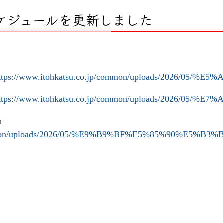
スケジュールを更新しました
ttps://www.itohkatsu.co.jp/common/uploads/2026/05/%
ttps://www.itohkatsu.co.jp/common/uploads/2026/05/%
ら
common/uploads/2026/05/%E9%B9%BF%E5%85%90%E5%B3%B6